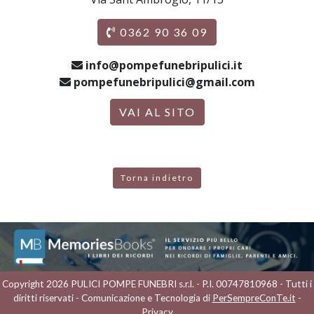
0362 90 36 09
info@pompefunebripulici.it
pompefunebripulici@gmail.com
VAI AL SITO
Torna indietro
Copyright 2026 PULICI POMPE FUNEBRI s.r.l. - P.I. 00747810968 - Tutti i
diritti riservati - Comunicazione e Tecnologia di
PerSempreConTe.it
-
Privacy