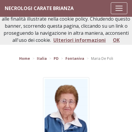
Questo sito o gli strumenti terzi da questo utilizzati si
NECROLOGI CARATE BRIANZA
avvalgono di cookie necessari al funzionamento ed utili
alle finalità illustrate nella cookie policy. Chiudendo questo
banner, scorrendo questa pagina, cliccando su un link o
proseguendo la navigazione in altra maniera, acconsenti
Torna indietro
all'uso dei cookie.
Ulteriori informazioni
OK
Home
Italia
PD
Fontaniva
Maria De Poli