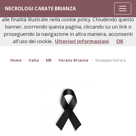
Questo sito o gli strumenti terzi da questo utilizzati si
NECROLOGI CARATE BRIANZA
avvalgono di cookie necessari al funzionamento ed utili
alle finalità illustrate nella cookie policy. Chiudendo questo
banner, scorrendo questa pagina, cliccando su un link o
proseguendo la navigazione in altra maniera, acconsenti
Torna indietro
all'uso dei cookie.
Ulteriori informazioni
OK
Home
Italia
MB
Verano Brianza
Giuseppe Ferrara