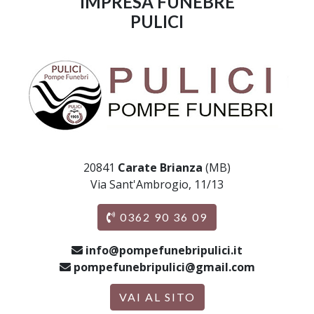
IMPRESA FUNEBRE
PULICI
20841
Carate Brianza
(MB)
Via Sant'Ambrogio, 11/13
0362 90 36 09
info@pompefunebripulici.it
pompefunebripulici@gmail.com
VAI AL SITO