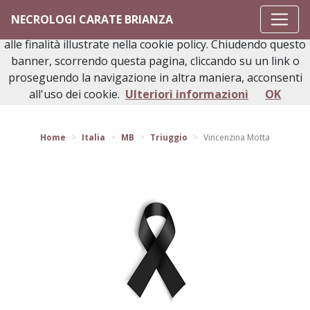
Questo sito o gli strumenti terzi da questo utilizzati si
NECROLOGI CARATE BRIANZA
avvalgono di cookie necessari al funzionamento ed utili
alle finalità illustrate nella cookie policy. Chiudendo questo
banner, scorrendo questa pagina, cliccando su un link o
proseguendo la navigazione in altra maniera, acconsenti
Torna indietro
all'uso dei cookie.
Ulteriori informazioni
OK
Home
Italia
MB
Triuggio
Vincenzina Motta