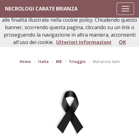
Questo sito o gli strumenti terzi da questo utilizzati si
NECROLOGI CARATE BRIANZA
avvalgono di cookie necessari al funzionamento ed utili
alle finalità illustrate nella cookie policy. Chiudendo questo
banner, scorrendo questa pagina, cliccando su un link o
proseguendo la navigazione in altra maniera, acconsenti
Torna indietro
all'uso dei cookie.
Ulteriori informazioni
OK
Home
Italia
MB
Triuggio
Mariarosa Saini