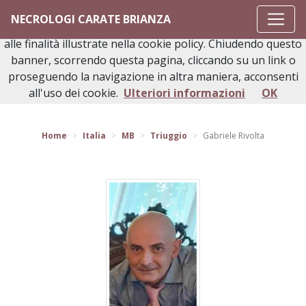
Questo sito o gli strumenti terzi da questo utilizzati si
NECROLOGI CARATE BRIANZA
avvalgono di cookie necessari al funzionamento ed utili
alle finalità illustrate nella cookie policy. Chiudendo questo
banner, scorrendo questa pagina, cliccando su un link o
proseguendo la navigazione in altra maniera, acconsenti
Torna indietro
all'uso dei cookie.
Ulteriori informazioni
OK
Home
Italia
MB
Triuggio
Gabriele Rivolta