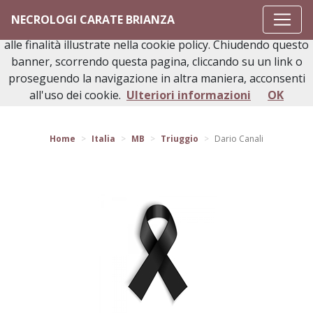
Questo sito o gli strumenti terzi da questo utilizzati si
NECROLOGI CARATE BRIANZA
avvalgono di cookie necessari al funzionamento ed utili
alle finalità illustrate nella cookie policy. Chiudendo questo
banner, scorrendo questa pagina, cliccando su un link o
proseguendo la navigazione in altra maniera, acconsenti
Torna indietro
all'uso dei cookie.
Ulteriori informazioni
OK
Home
Italia
MB
Triuggio
Dario Canali