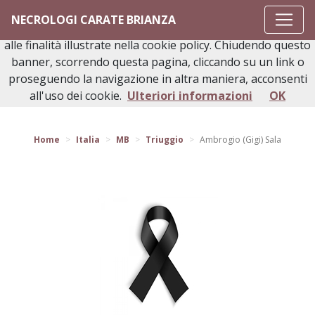
Questo sito o gli strumenti terzi da questo utilizzati si
NECROLOGI CARATE BRIANZA
avvalgono di cookie necessari al funzionamento ed utili
alle finalità illustrate nella cookie policy. Chiudendo questo
banner, scorrendo questa pagina, cliccando su un link o
proseguendo la navigazione in altra maniera, acconsenti
Torna indietro
all'uso dei cookie.
Ulteriori informazioni
OK
Home
Italia
MB
Triuggio
Ambrogio (Gigi) Sala