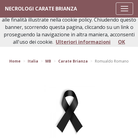
Questo sito o gli strumenti terzi da questo utilizzati si
NECROLOGI CARATE BRIANZA
avvalgono di cookie necessari al funzionamento ed utili
alle finalità illustrate nella cookie policy. Chiudendo questo
banner, scorrendo questa pagina, cliccando su un link o
proseguendo la navigazione in altra maniera, acconsenti
Torna indietro
all'uso dei cookie.
Ulteriori informazioni
OK
Home
Italia
MB
Carate Brianza
Romualdo Romano