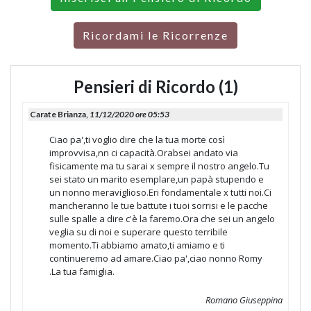
Ricordami le Ricorrenze
Pensieri di Ricordo (1)
Carate Brianza,
11/12/2020 ore 05:53
Ciao pa',ti voglio dire che la tua morte così
improvvisa,nn ci capacità.Orabsei andato via
fisicamente ma tu sarai x sempre il nostro angelo.Tu
sei stato un marito esemplare,un papà stupendo e
un nonno meraviglioso.Eri fondamentale x tutti noi.Ci
mancheranno le tue battute i tuoi sorrisi e le pacche
sulle spalle a dire c'è la faremo.Ora che sei un angelo
veglia su di noi e superare questo terribile
momento.Ti abbiamo amato,ti amiamo e ti
continueremo ad amare.Ciao pa',ciao nonno Romy
.La tua famiglia.
Romano Giuseppina