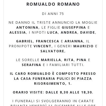
ROMUALDO ROMANO
DI ANNI 75
NE DANNO IL TRISTE ANNUNCIO LA MOGLIE
ANTONINA
, LE FIGLIE
GIUSEPPINA
E
ALESSIA
, I NIPOTI
LUCA
,
ANDREA
,
DAVIDE
,
GABRIEL
,
FRANCESCA
E
ARIANNA
, IL
PRONIPOTE
VINCENT
, I GENERI
MAURIZIO
E
SALVATORE
,
LE SORELLE
MARIELLA
,
RITA
,
PINA
E
SERAFINA
E I FAMILIARI TUTTI.
IL CARO ROMUALDO È COMPOSTO PRESSO
LA CASA FUNERARIA PULICI DI PIAZZA
RISORGIMENTO, 1.
ORARIO VISITE: DALLE 8,30 ALLE 18,30.
I FUNERALI SI SVOLGERANNO IN CARATE
BRIANZA VENERDÌ 11 DICEMBRE ALLE ORE