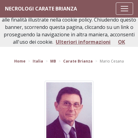
Questo sito o gli strumenti terzi da questo utilizzati si
NECROLOGI CARATE BRIANZA
avvalgono di cookie necessari al funzionamento ed utili
alle finalità illustrate nella cookie policy. Chiudendo questo
banner, scorrendo questa pagina, cliccando su un link o
proseguendo la navigazione in altra maniera, acconsenti
Torna indietro
all'uso dei cookie.
Ulteriori informazioni
OK
Home
Italia
MB
Carate Brianza
Mario Cesana