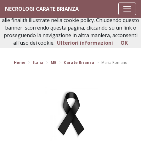
Questo sito o gli strumenti terzi da questo utilizzati si
NECROLOGI CARATE BRIANZA
avvalgono di cookie necessari al funzionamento ed utili
alle finalità illustrate nella cookie policy. Chiudendo questo
banner, scorrendo questa pagina, cliccando su un link o
proseguendo la navigazione in altra maniera, acconsenti
Torna indietro
all'uso dei cookie.
Ulteriori informazioni
OK
Home
Italia
MB
Carate Brianza
Maria Romano