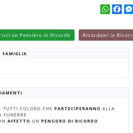
WhatsApp
Facebo
M
risci un Pensiero di Ricordo
Ricordami le Ricor
 FAMIGLIA
IAMENTI
 TUTTI COLORO CHE
PARTECIPERANNO
ALLA
A FUNEBRE
ON
AFFETTO
UN
PENSIERO DI RICORDO
.