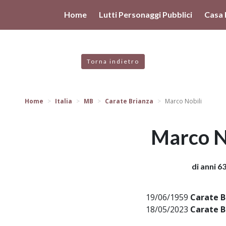
valgono di cookie necessari al funzionamento ed utili alle fina
Home
Lutti Personaggi Pubblici
Casa 
 proseguendo la navigazione in altra maniera, acconsenti all
Torna indietro
Home
Italia
MB
Carate Brianza
Marco Nobili
Marco N
di anni 6
19/06/1959
Carate B
18/05/2023
Carate B