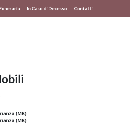
lità illustrate nella cookie policy. Chiudendo questo banner,
Funeraria
In Caso di Decesso
Contatti
'uso dei cookie.
Ulteriori informazioni
OK
obili
3
rianza (MB)
rianza (MB)