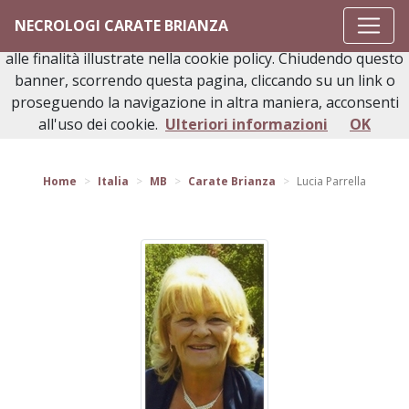
Questo sito o gli strumenti terzi da questo utilizzati si
NECROLOGI CARATE BRIANZA
avvalgono di cookie necessari al funzionamento ed utili
alle finalità illustrate nella cookie policy. Chiudendo questo
banner, scorrendo questa pagina, cliccando su un link o
proseguendo la navigazione in altra maniera, acconsenti
Torna indietro
all'uso dei cookie.
Ulteriori informazioni
OK
Home
Italia
MB
Carate Brianza
Lucia Parrella