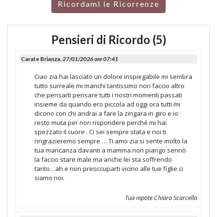
Ricordami le Ricorrenze
Pensieri di Ricordo (5)
Carate Brianza,
27/01/2026 ore 07:41
Ciao zia hai lasciato un dolore inspiegabile mi sembra
tutto surreale mi manchi tantissimo non faccio altro
che pensarti pensare tutti i nostri momenti passati
insieme da quando ero piccola ad oggi ora tutti mi
dicono con chi andrai a fare la zingara in giro e io
resto muta per non rispondere perché mi hai
spezzato il cuore . Ci sei sempre stata e noi ti
ringrazieremo sempre … Ti amo zia si sente molto la
tua mancanza davanti a mamma non piango sennò
la faccio stare male ma anche lei sta soffrendo
tanto…ah e non preoccuparti vicino alle tue figlie ci
siamo noi.
Tua nipote Chiara Scarcella