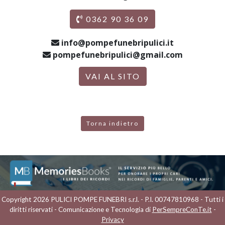
0362 90 36 09
info@pompefunebripulici.it
pompefunebripulici@gmail.com
VAI AL SITO
Torna indietro
Copyright 2026 PULICI POMPE FUNEBRI s.r.l. - P.I. 00747810968 - Tutti i
diritti riservati - Comunicazione e Tecnologia di
PerSempreConTe.it
-
Privacy