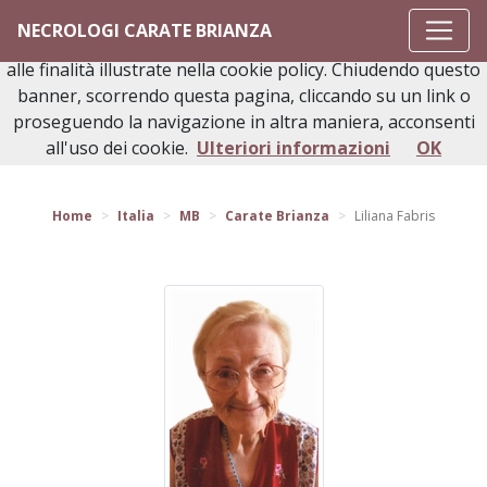
Questo sito o gli strumenti terzi da questo utilizzati si
NECROLOGI CARATE BRIANZA
avvalgono di cookie necessari al funzionamento ed utili
alle finalità illustrate nella cookie policy. Chiudendo questo
banner, scorrendo questa pagina, cliccando su un link o
proseguendo la navigazione in altra maniera, acconsenti
Torna indietro
all'uso dei cookie.
Ulteriori informazioni
OK
Home
Italia
MB
Carate Brianza
Liliana Fabris