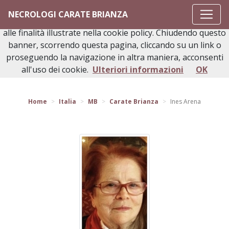
Questo sito o gli strumenti terzi da questo utilizzati si
NECROLOGI CARATE BRIANZA
avvalgono di cookie necessari al funzionamento ed utili
alle finalità illustrate nella cookie policy. Chiudendo questo
banner, scorrendo questa pagina, cliccando su un link o
proseguendo la navigazione in altra maniera, acconsenti
Torna indietro
all'uso dei cookie.
Ulteriori informazioni
OK
Home
Italia
MB
Carate Brianza
Ines Arena