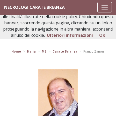
Questo sito o gli strumenti terzi da questo utilizzati si
NECROLOGI CARATE BRIANZA
avvalgono di cookie necessari al funzionamento ed utili
alle finalità illustrate nella cookie policy. Chiudendo questo
banner, scorrendo questa pagina, cliccando su un link o
proseguendo la navigazione in altra maniera, acconsenti
Torna indietro
all'uso dei cookie.
Ulteriori informazioni
OK
Home
Italia
MB
Carate Brianza
Franco Zanoni