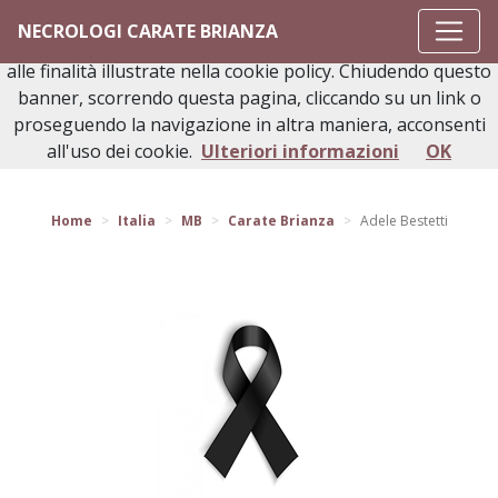
Questo sito o gli strumenti terzi da questo utilizzati si
NECROLOGI CARATE BRIANZA
avvalgono di cookie necessari al funzionamento ed utili
alle finalità illustrate nella cookie policy. Chiudendo questo
banner, scorrendo questa pagina, cliccando su un link o
proseguendo la navigazione in altra maniera, acconsenti
Torna indietro
all'uso dei cookie.
Ulteriori informazioni
OK
Home
Italia
MB
Carate Brianza
Adele Bestetti