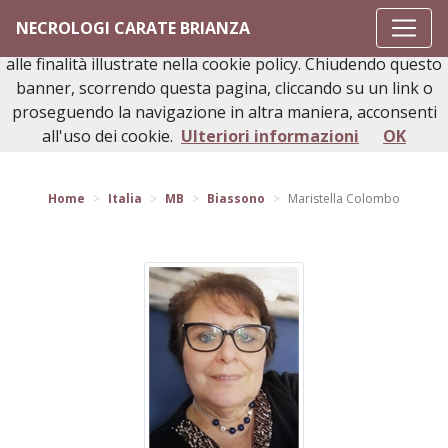
Questo sito o gli strumenti terzi da questo utilizzati si
NECROLOGI CARATE BRIANZA
avvalgono di cookie necessari al funzionamento ed utili
alle finalità illustrate nella cookie policy. Chiudendo questo
banner, scorrendo questa pagina, cliccando su un link o
proseguendo la navigazione in altra maniera, acconsenti
Torna indietro
all'uso dei cookie.
Ulteriori informazioni
OK
Home
Italia
MB
Biassono
Maristella Colombo