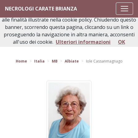
Questo sito o gli strumenti terzi da questo utilizzati si
NECROLOGI CARATE BRIANZA
avvalgono di cookie necessari al funzionamento ed utili
alle finalità illustrate nella cookie policy. Chiudendo questo
banner, scorrendo questa pagina, cliccando su un link o
proseguendo la navigazione in altra maniera, acconsenti
Torna indietro
all'uso dei cookie.
Ulteriori informazioni
OK
Home
Italia
MB
Albiate
Iole Cassanmagnago